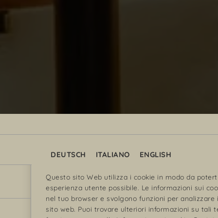
DEUTSCH
ITALIANO
ENGLISH
Questo sito Web utilizza i cookie in modo da poterti 
esperienza utente possibile. Le informazioni sui c
nel tuo browser e svolgono funzioni per analizzare il
sito web. Puoi trovare ulteriori informazioni su tali 