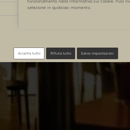
funzionamento nella
Informativa sui cookie
. Puoi r
selezione in qualsiasi momento.
RISTORANTE
ASS. CULTURAL
Accetta tutto
Rifiuta tutto
Salva impostazioni