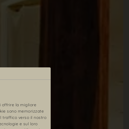
offrire la migliore
ookie sono memorizzate
 traffico verso il nostro
tecnologie e sul loro